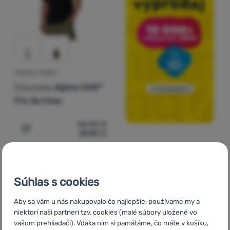
PÁNSKE TRIČKO
Columbia
Alpine Chill™
Pro Ss Crew
40,00
€
29,90
€
Pridať 'Pánske tričko Columbia Alpine Chill™ Pro Ss Cre
-25
%
-26
%
Súhlas s cookies
Aby sa vám u nás nakupovalo čo najlepšie, používame my a
niektorí naši partneri tzv. cookies (malé súbory uložené vo
vašom prehliadači). Vďaka nim si pamätáme, čo máte v košíku,