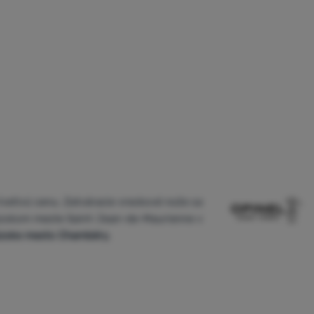
ívetivú cenu. Zatváracie vreckové nože sa
zskom meste Saint-Jean-de-Maurienne v
úzske mesto Chambéry.