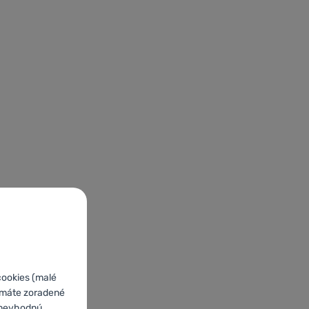
cookies (malé
o máte zoradené
e nevhodnú