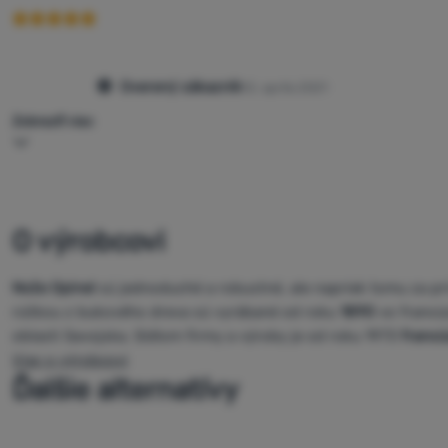
Overený zákazník
12. apríla 2021
Zobraziť viac
O výrobcovi
Nože Opinel
sú jednoduché a robustné, ale napriek tomu za pr
rúčkou z bukového dreva sú vyrábané od roku
1890
vo francú
oblasti Savojska. Sídlom firmy a výroby je od roku 1973
franc
Viac o výrobcovi
Ďalšie alternatívy