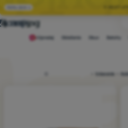
🌞 VEĽKÝ LE
Všetky akcie
🤫 MÁME - 10 % 
Výpredaj
Oblečenie
Obuv
Batohy
🌞 VEĽKÝ LE
4camping.sk
Vybavenie
Nože
Fotografie