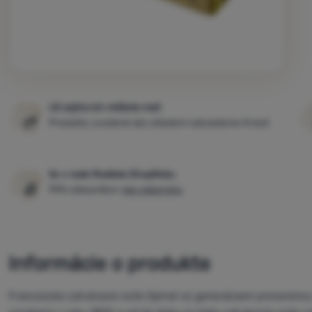
Už zajtra ich môžete mať.
Produkty uvedené ako skladom odosielame ihneď.
5x v rade finalista ShopRoku
99% zákazníkov
nás odporúča
.
Informácie o produkte
Francúzske zatváracie nože Opinel sú generáciami preverenou 