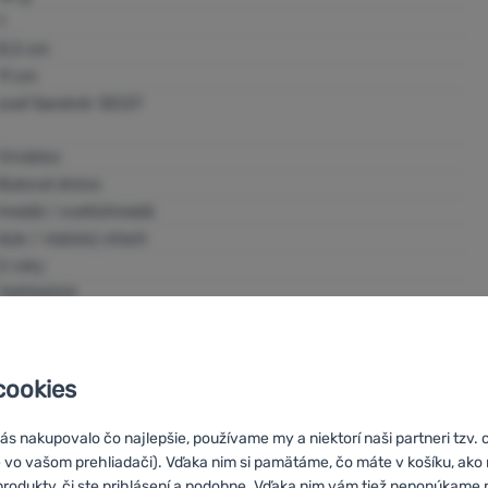
1
8,5 cm
11 cm
oceľ Sandvik 12C27
Virobloc
Bukové drevo
hnedá / svetlohnedá
dub / vlašský ořech
2 roky
76006524
cookies
s nakupovalo čo najlepšie, používame my a niektorí naši partneri tzv. 
 vo vašom prehliadači). Vďaka nim si pamätáme, čo máte v košíku, ak
 produkty, či ste prihlásení a podobne. Vďaka nim vám tiež neponúkam