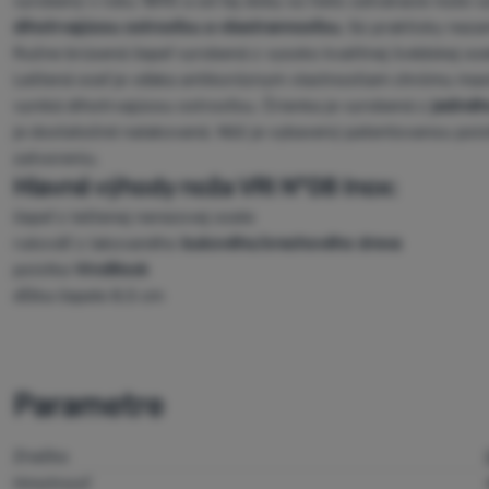
vyrobený v roku 1890 a od tej doby sú tieto zatváracie nože 
dlhotrvajúcou ostrosťou a všestrannosťou.
Sú prakticky nezam
Ručne brúsená čepeľ vyrobená z vysoko kvalitnej švédskej ocel
Leštená oceľ je vďaka antikoróznym vlastnostiam chrómu maxi
vyniká dlhotrvajúcou ostrosťou. Črienka je vyrobená z
jediné
je dostatočné nalakovaná. Nôž je vybavený patentovanou poistko
zatvoreniu.
Hlavné výhody noža VRI N°08 Inox:
čepeľ z leštenej nerezovej ocele
rukoväť z lakovaného
bukového/orechového dreva
poistka
ViroBlock
dĺžka čepele 8,5 cm
Parametre
Značka
Hmotnosť