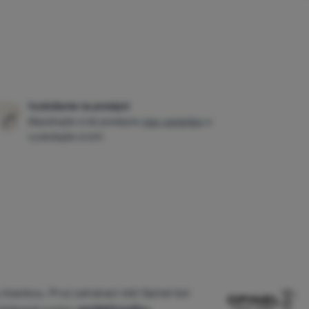
Vyskúšanie na predajni
Objednajte si do predajne
viac variantov
a
vyskúšajte si ich!
klasikou. Prvý zatvárací nôž Opinel bol