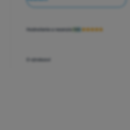
Hodnotenie a recenzie
96%
O výrobcovi