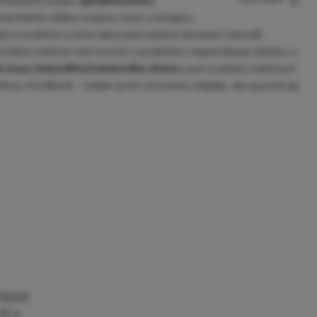
vyhlásené svojou
spoľahlivosťou,
eniteľné vďaka svojmu tvaru a dizajnu.
e a kvalitne a silne lakovaná odolná drevená rukoväť.
málne odolná voči korózii a prakticky nepotrebuje údržbu a
ho kusu bukového/orechového dreva
a pre zvýšenú odolnosť
u ViroBlock - nielen proti otvoreniu čepele, ale aj proti jej
Opinel
45 g