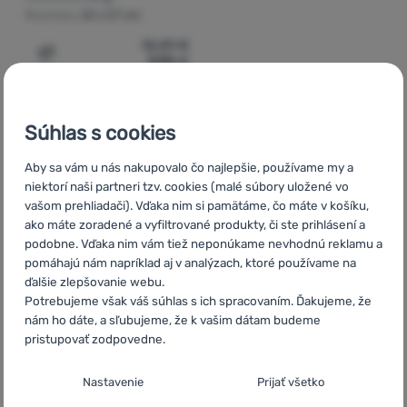
Rozmery:
22 x 27 cm
12,29
€
9,90
€
Pridať 'Cestovný organizér Zulu Compression Cube S' n
-18
%
-19
%
Súhlas s cookies
Aby sa vám u nás nakupovalo čo najlepšie, používame my a
niektorí naši partneri tzv. cookies (malé súbory uložené vo
vašom prehliadači). Vďaka nim si pamätáme, čo máte v košíku,
ako máte zoradené a vyfiltrované produkty, či ste prihlásení a
podobne. Vďaka nim vám tiež neponúkame nevhodnú reklamu a
pomáhajú nám napríklad aj v analýzach, ktoré používame na
ďalšie zlepšovanie webu.
Potrebujeme však váš súhlas s ich spracovaním. Ďakujeme, že
nám ho dáte, a sľubujeme, že k vašim dátam budeme
CESTOVNÝ ORGANIZÉR
CESTOVNÝ ORGANIZÉR
Hodnotenie zákazníkov
Hodnotenie zá
pristupovať zodpovedne.
Nastavenie súhlasov s kategóriami
Nastavenie
Prijať všetko
Zulu
Compression
Zulu
Compression
cookies