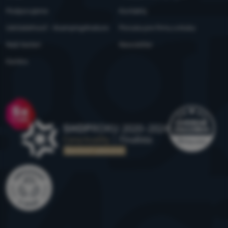
Podporujeme
Kontakty
Udržateľnosť - 4camping4nature
Ponuka pre firmy a kluby
Naši testeri
Newsletter
Kariéra
Ocenenie