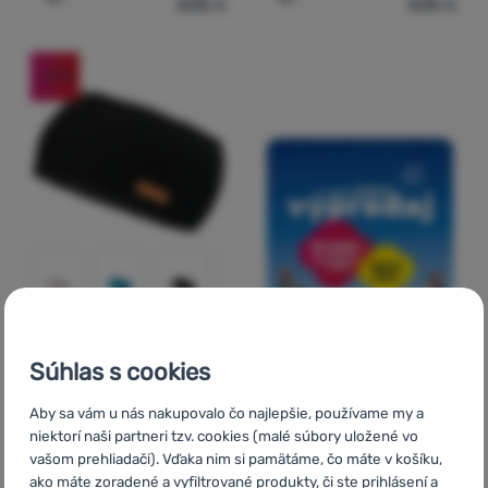
4,90
€
4,90
€
Pridať 'Dámska čelenka Zulu Holly' na porovnanie
Pridať 'Dámska čelenka Zu
-67
%
DÁMSKA ČELENKA
Hodnotenie zákazníkov
Súhlas s cookies
Aby sa vám u nás nakupovalo čo najlepšie, používame my a
Zulu
Holly
niektorí naši partneri tzv. cookies (malé súbory uložené vo
vašom prehliadači). Vďaka nim si pamätáme, čo máte v košíku,
ako máte zoradené a vyfiltrované produkty, či ste prihlásení a