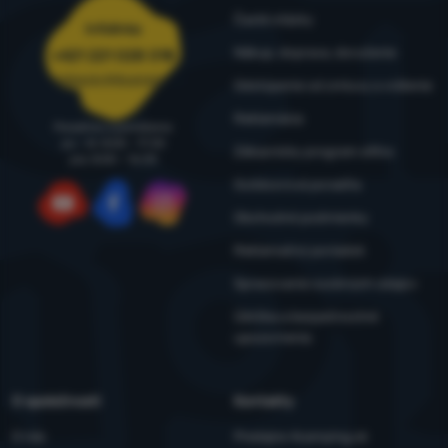
Časté otázky
Infolinka
Nákup, doprava, doručenie
+421 221 028 018
objednavky@4camping.sk
Odstúpenie od zmluvy a vrátenie
Reklamácia
Poradíme a pomôžeme
po - št: 8:00 - 17:30
Zákaznícky program eXtra
pia: 8:00 – 16:30
Outdoorová poradňa
Obchodné podmienky
YouTube
Facebook
Instagram
Reklamačný poriadok
Spracovanie osobných údajov
Údržba a bezpečnostné
upozornenia
O spoločnosti
Kontakty
O nás
Predajne 4camping.sk