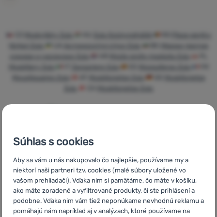
Prihlásiť
sa /
registrovať
CZ
Moskytiéry Zulu
HU
Zulu Szúnyoghálók
RO
Plase pentru
țânțari Zulu
UA
Антимоскітні сітки Zulu
BG
Мрежи против
sa
комари и насекоми Zulu
HR
Mreže protiv insekata Zulu
PL
Moskitiery Zulu
IT
Zanzariere Zulu
ES
Mosquiteras Zulu
FR
Moustiquaires Zulu
AT
Moskitonetze Zulu
DE
Moskitonetze
Zulu
CH
Moskitonetze Zulu
Súhlas s cookies
Rýchle
Najviac
Poradíme
doručenie
turistického
online aj
Aby sa vám u nás nakupovalo čo najlepšie, používame my a
vybavenia
telefonicky
niektorí naši partneri tzv. cookies (malé súbory uložené vo
vašom prehliadači). Vďaka nim si pamätáme, čo máte v košíku,
ako máte zoradené a vyfiltrované produkty, či ste prihlásení a
podobne. Vďaka nim vám tiež neponúkame nevhodnú reklamu a
pomáhajú nám napríklad aj v analýzach, ktoré používame na