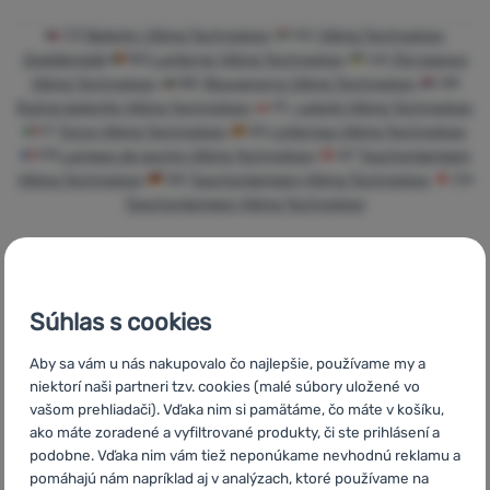
Prihlásiť
CZ
Baterky Viking Technology
HU
Viking Technology
sa /
Zseblámpák
RO
Lanterne Viking Technology
UA
Ліхтарики
registrovať
Viking Technology
BG
Фенерчета Viking Technology
HR
sa
Ručne bateriije Viking Technology
PL
Latarki Viking Technology
IT
Torce Viking Technology
ES
Linternas Viking Technology
FR
Lampes de poche Viking Technology
AT
Taschenlampen
Viking Technology
DE
Taschenlampen Viking Technology
CH
Taschenlampen Viking Technology
Súhlas s cookies
Rýchle
Najviac
Poradíme
doručenie
turistického
online aj
Aby sa vám u nás nakupovalo čo najlepšie, používame my a
vybavenia
telefonicky
niektorí naši partneri tzv. cookies (malé súbory uložené vo
vašom prehliadači). Vďaka nim si pamätáme, čo máte v košíku,
ako máte zoradené a vyfiltrované produkty, či ste prihlásení a
podobne. Vďaka nim vám tiež neponúkame nevhodnú reklamu a
pomáhajú nám napríklad aj v analýzach, ktoré používame na