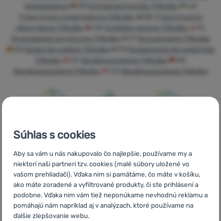
kiránduláshoz
RO
Echipament turistic TriNutka
UA
Prihlásiť
Туристичне спорядження TriNutka
BG
Туристическо
sa /
оборудване TriNutka
HR
Turistička oprema TriNutka
PL
registrovať
Wyposażenie turystyczne TriNutka
IT
Escursionismo TriNutka
sa
ES
Equipo de outdoor TriNutka
FR
Équipements de randonnée
TriNutka
AT
Wanderausrüstung TriNutka
DE
Wanderausrüstung TriNutka
CH
Wanderausrüstung TriNutka
Rýchle
Najviac
Poradíme
Súhlas s cookies
doručenie
turistického
online aj
vybavenia
telefonicky
Aby sa vám u nás nakupovalo čo najlepšie, používame my a
niektorí naši partneri tzv. cookies (malé súbory uložené vo
vašom prehliadači). Vďaka nim si pamätáme, čo máte v košíku,
ako máte zoradené a vyfiltrované produkty, či ste prihlásení a
podobne. Vďaka nim vám tiež neponúkame nevhodnú reklamu a
pomáhajú nám napríklad aj v analýzach, ktoré používame na
Objednávka na
Doprava nad
V štrnástich
ďalšie zlepšovanie webu.
vyskúšanie v
54 € zadarmo
krajinách