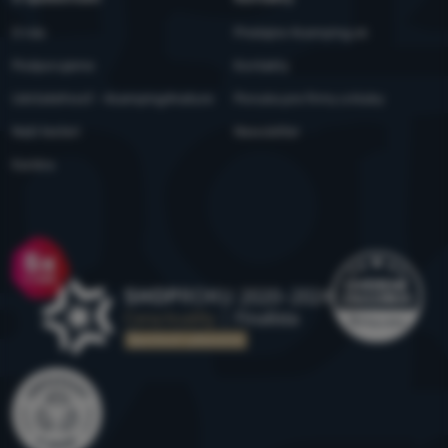
O nás
Predajne 4camping.sk
Podporujeme
Kontakty
Udržateľnosť - 4camping4nature
Ponuka pre firmy a kluby
Naši testeri
Newsletter
Kariéra
Ocenenie