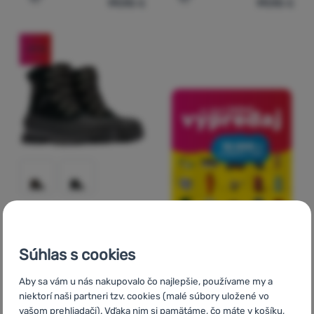
99,90
€
99,90
€
Pridať 'Pánske zimné topánky Sorel Buxton™ Lite Boot W
Pridať 'Pánske zimné topá
-31
%
PÁNSKE ZIMNÉ TOPÁNKY
Hodnotenie zákazníkov
Súhlas s cookies
Sorel
Buxton™ Lace
Boot Wp
Aby sa vám u nás nakupovalo čo najlepšie, používame my a
niektorí naši partneri tzv. cookies (malé súbory uložené vo
vašom prehliadači). Vďaka nim si pamätáme, čo máte v košíku,