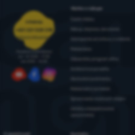
Všetko o nákupe
Časté otázky
Infolinka
Nákup, doprava, doručenie
+421 221 028 018
objednavky@4camping.sk
Odstúpenie od zmluvy a vrátenie
Reklamácia
Poradíme a pomôžeme
po - št: 8:00 - 17:30
Zákaznícky program eXtra
pia: 8:00 – 16:30
Outdoorová poradňa
Obchodné podmienky
YouTube
Facebook
Instagram
Reklamačný poriadok
Spracovanie osobných údajov
Údržba a bezpečnostné
upozornenia
O spoločnosti
Kontakty