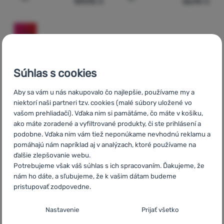
109,90
€
66,90
€
Pridať 'Čelovka Silva Trail Speed 5R' na porovnanie
Pridať 'Čelovka Silva Trai
-13
%
Súhlas s cookies
Aby sa vám u nás nakupovalo čo najlepšie, používame my a
niektorí naši partneri tzv. cookies (malé súbory uložené vo
vašom prehliadači). Vďaka nim si pamätáme, čo máte v košíku,
ako máte zoradené a vyfiltrované produkty, či ste prihlásení a
podobne. Vďaka nim vám tiež neponúkame nevhodnú reklamu a
ČELOVKA
Hodnotenie zákazníkov
pomáhajú nám napríklad aj v analýzach, ktoré používame na
ďalšie zlepšovanie webu.
Potrebujeme však váš súhlas s ich spracovaním. Ďakujeme, že
nám ho dáte, a sľubujeme, že k vašim dátam budeme
Silva
Cross Trail 7XT
pristupovať zodpovedne.
Nastavenie súhlasov s kategóriami
Nastavenie
Prijať všetko
cookies