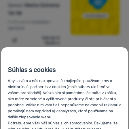
Sensor
Merino Extreme
Up zip
Podľa aktivít:
turistické /
športové
108,55
€
75,90
€
Pridať 'Dámska funkčná mikina Sensor Merino Extreme U
-30
%
Súhlas s cookies
Aby sa vám u nás nakupovalo čo najlepšie, používame my a
niektorí naši partneri tzv. cookies (malé súbory uložené vo
vašom prehliadači). Vďaka nim si pamätáme, čo máte v košíku,
ako máte zoradené a vyfiltrované produkty, či ste prihlásení a
podobne. Vďaka nim vám tiež neponúkame nevhodnú reklamu a
pomáhajú nám napríklad aj v analýzach, ktoré používame na
ďalšie zlepšovanie webu.
DÁMSKE FUNKČNÉ TRIČKO
Hodnotenie zákazníkov
Potrebujeme však váš súhlas s ich spracovaním. Ďakujeme, že
nám ho dáte, a sľubujeme, že k vašim dátam budeme