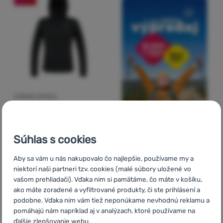
DÁMSKA BUNDA
Salewa
Ortles
Durastretch W Jacket
Súhlas s cookies
371,00
€
173,90
€
Pridať 'Dámska bunda Salewa Ortles Durastretch W Jacke
Aby sa vám u nás nakupovalo čo najlepšie, používame my a
niektorí naši partneri tzv. cookies (malé súbory uložené vo
vašom prehliadači). Vďaka nim si pamätáme, čo máte v košíku,
ako máte zoradené a vyfiltrované produkty, či ste prihlásení a
podobne. Vďaka nim vám tiež neponúkame nevhodnú reklamu a
pomáhajú nám napríklad aj v analýzach, ktoré používame na
ďalšie zlepšovanie webu.