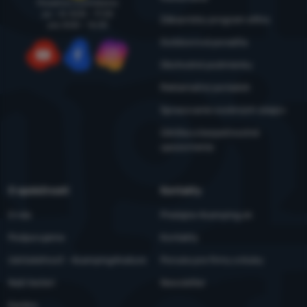
Poradíme a pomôžeme
po - št: 8:00 - 17:30
Zákaznícky program eXtra
pia: 8:00 – 16:30
Outdoorová poradňa
Obchodné podmienky
YouTube
Facebook
Instagram
Reklamačný poriadok
Spracovanie osobných údajov
Údržba a bezpečnostné
upozornenia
O spoločnosti
Kontakty
O nás
Predajne 4camping.sk
Podporujeme
Kontakty
Udržateľnosť - 4camping4nature
Ponuka pre firmy a kluby
Naši testeri
Newsletter
Kariéra