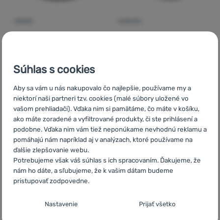
HRNIEC
KANVICA
Hodnotenie zákazníkov
Hodnotenie zá
Robens
White River
Robens
Ottawa Pot 4L
Kettle 3L
Súhlas s cookies
Aby sa vám u nás nakupovalo čo najlepšie, používame my a
niektorí naši partneri tzv. cookies (malé súbory uložené vo
vašom prehliadači). Vďaka nim si pamätáme, čo máte v košíku,
40,95
€
40,95
€
ako máte zoradené a vyfiltrované produkty, či ste prihlásení a
32,90
€
32,90
€
Pridať 'Hrniec Robens Ottawa Pot 4L' na porovnanie
Pridať 'Kanvica Robens Whi
podobne. Vďaka nim vám tiež neponúkame nevhodnú reklamu a
pomáhajú nám napríklad aj v analýzach, ktoré používame na
ďalšie zlepšovanie webu.
-21
%
-20
%
Potrebujeme však váš súhlas s ich spracovaním. Ďakujeme, že
nám ho dáte, a sľubujeme, že k vašim dátam budeme
pristupovať zodpovedne.
Nastavenie súhlasov s kategóriami
Nastavenie
Prijať všetko
cookies