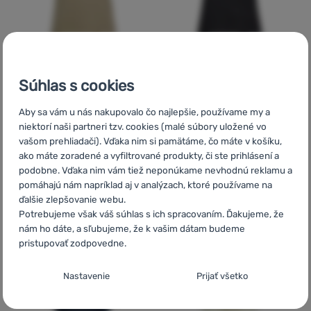
Súhlas s cookies
DÁMSKE TRIČKO
DÁMSKE TRIČKO
Hodnotenie zákazníkov
Hodnotenie zá
Aby sa vám u nás nakupovalo čo najlepšie, používame my a
niektorí naši partneri tzv. cookies (malé súbory uložené vo
Regatta
Women's
Regatta
Wm Fingal
vašom prehliadači). Vďaka nim si pamätáme, čo máte v košíku,
Fingal
Edition
ako máte zoradené a vyfiltrované produkty, či ste prihlásení a
podobne. Vďaka nim vám tiež neponúkame nevhodnú reklamu a
pomáhajú nám napríklad aj v analýzach, ktoré používame na
ďalšie zlepšovanie webu.
21,72
€
22,37
€
Potrebujeme však váš súhlas s ich spracovaním. Ďakujeme, že
9,90
€
9,90
€
Pridať 'Dámske tričko Regatta Women's Fingal' na porov
Pridať 'Dámske tričko Reg
nám ho dáte, a sľubujeme, že k vašim dátam budeme
pristupovať zodpovedne.
Nastavenie súhlasov s kategóriami
-55
%
-57
%
Nastavenie
Prijať všetko
cookies