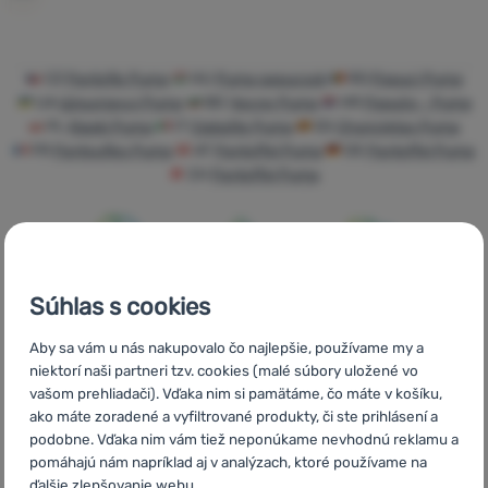
Prihlásiť
sa /
registrovať
CZ
Pantofle Puma
HU
Puma papucsok
RO
Papuci Puma
UA
Шльопанці Puma
BG
Чехли Puma
HR
Papuče - Puma
sa
PL
Klapki Puma
IT
Ciabatte Puma
ES
Chancletas Puma
FR
Pantoufles Puma
AT
Pantoffel Puma
DE
Pantoffel Puma
CH
Pantoffel Puma
Rýchle
Najviac
Poradíme
Súhlas s cookies
doručenie
turistického
online aj
vybavenia
telefonicky
Aby sa vám u nás nakupovalo čo najlepšie, používame my a
niektorí naši partneri tzv. cookies (malé súbory uložené vo
vašom prehliadači). Vďaka nim si pamätáme, čo máte v košíku,
ako máte zoradené a vyfiltrované produkty, či ste prihlásení a
podobne. Vďaka nim vám tiež neponúkame nevhodnú reklamu a
pomáhajú nám napríklad aj v analýzach, ktoré používame na
Objednávka na
Doprava nad
V štrnástich
ďalšie zlepšovanie webu.