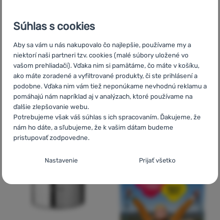
Súhlas s cookies
SADA RIADOV
SADA NA VARENIE
Aby sa vám u nás nakupovalo čo najlepšie, používame my a
Primus
Trek Pot
Primus
PrimeTech
niektorí naši partneri tzv. cookies (malé súbory uložené vo
Stove Set II 1.3L
vašom prehliadači). Vďaka nim si pamätáme, čo máte v košíku,
ako máte zoradené a vyfiltrované produkty, či ste prihlásení a
podobne. Vďaka nim vám tiež neponúkame nevhodnú reklamu a
92,35
€
213,01
€
78,90
€
180,90
€
pomáhajú nám napríklad aj v analýzach, ktoré používame na
Pridať 'Sada riadov Primus Trek Pot' na porovnanie
Pridať 'Sada na varenie Pr
ďalšie zlepšovanie webu.
Potrebujeme však váš súhlas s ich spracovaním. Ďakujeme, že
nám ho dáte, a sľubujeme, že k vašim dátam budeme
-15
%
pristupovať zodpovedne.
Nastavenie súhlasov s kategóriami
Nastavenie
Prijať všetko
cookies
Technické
Technické
-
bez týchto cookies náš web nebude fungovať
.
VŽDY AKTÍVNE