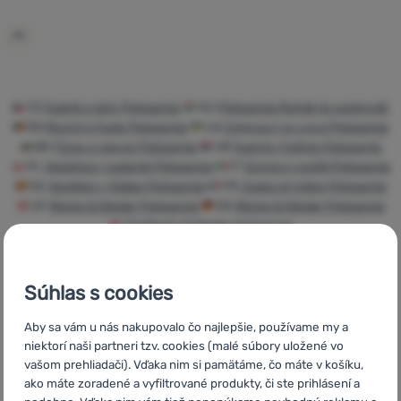
Prihlásiť
sa /
registrovať
sa
CZ
Sukně a šaty Patagonia
HU
Patagonia Ruhák és szoknyák
RO
Rochii și fuste Patagonia
UA
Спідниці та сукні Patagonia
BG
Поли и рокли Patagonia
HR
Suknje i haljine Patagonia
PL
Spódnice i sukienki Patagonia
IT
Gonne e vestiti Patagonia
ES
Vestidos y faldas Patagonia
FR
Jupes et robes Patagonia
AT
Röcke & Kleider Patagonia
DE
Röcke & Kleider Patagonia
CH
Röcke & Kleider Patagonia
Súhlas s cookies
Rýchle
Najviac
Poradíme
Aby sa vám u nás nakupovalo čo najlepšie, používame my a
doručenie
turistického
online aj
niektorí naši partneri tzv. cookies (malé súbory uložené vo
vybavenia
telefonicky
vašom prehliadači). Vďaka nim si pamätáme, čo máte v košíku,
ako máte zoradené a vyfiltrované produkty, či ste prihlásení a