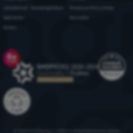
Udržateľnosť - 4camping4nature
Ponuka pre firmy a kluby
Naši testeri
Newsletter
Kariéra
Ocenenie
© 2026 ForCamping s.r.o.
beží na
Shopio
Nastavenie cookies