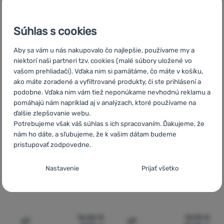
-28
%
-27
%
Súhlas s cookies
Aby sa vám u nás nakupovalo čo najlepšie, používame my a
niektorí naši partneri tzv. cookies (malé súbory uložené vo
vašom prehliadači). Vďaka nim si pamätáme, čo máte v košíku,
ako máte zoradené a vyfiltrované produkty, či ste prihlásení a
podobne. Vďaka nim vám tiež neponúkame nevhodnú reklamu a
pomáhajú nám napríklad aj v analýzach, ktoré používame na
ďalšie zlepšovanie webu.
KEFA
Hodnotenie zákazníkov
Potrebujeme však váš súhlas s ich spracovaním. Ďakujeme, že
SADA HRNČEKOV
Hodnotenie zá
nám ho dáte, a sľubujeme, že k vašim dátam budeme
pristupovať zodpovedne.
Outwell
Kitson Brush
Outwell
Gala 4 Person
w/Soap Dispenser
Nastavenie súhlasov s kategóriami
Nastavenie
Prijať všetko
Mug Set
cookies
Technické
Technické
-
bez týchto cookies náš web nebude fungovať
.
VŽDY AKTÍVNE
16,50
€
14,95
€