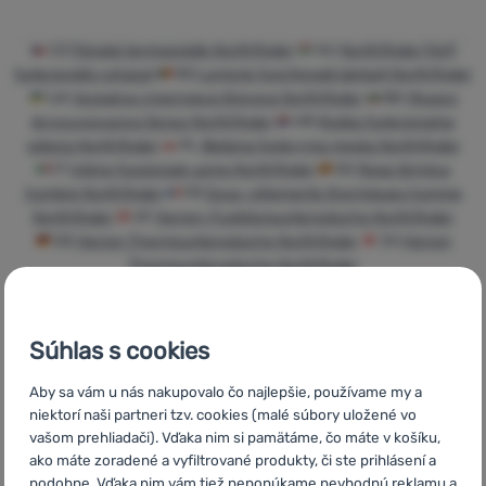
Prihlásiť
CZ
Pánské termoprádlo Northfinder
HU
Northfinder Férfi
sa /
funkcionális ruházat
RO
Lenjerie funcțională bărbați Northfinder
registrovať
UA
Чоловіча спортивна білизна Northfinder
BG
Мъжко
sa
функционално бельо Northfinder
HR
Muška funkcionalna
odjeća Northfinder
PL
Bielizna funkcyjna męska Northfinder
IT
Intimo funzionale uomo Northfinder
ES
Ropa térmica
hombre Northfinder
FR
Sous-vêtements thermiques homme
Northfinder
AT
Herren-Funktionsunterwäsche Northfinder
DE
Herren Thermounterwäsche Northfinder
CH
Herren
Thermounterwäsche Northfinder
Súhlas s cookies
Rýchle
Najviac
Poradíme
Aby sa vám u nás nakupovalo čo najlepšie, používame my a
doručenie
turistického
online aj
niektorí naši partneri tzv. cookies (malé súbory uložené vo
vybavenia
telefonicky
vašom prehliadači). Vďaka nim si pamätáme, čo máte v košíku,
ako máte zoradené a vyfiltrované produkty, či ste prihlásení a
podobne. Vďaka nim vám tiež neponúkame nevhodnú reklamu a