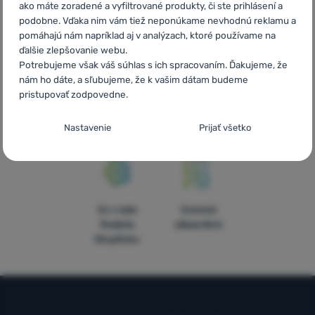
ako máte zoradené a vyfiltrované produkty, či ste prihlásení a
vybavenia
telefonicky
podobne. Vďaka nim vám tiež neponúkame nevhodnú reklamu a
pomáhajú nám napríklad aj v analýzach, ktoré používame na
ďalšie zlepšovanie webu.
Potrebujeme však váš súhlas s ich spracovaním. Ďakujeme, že
nám ho dáte, a sľubujeme, že k vašim dátam budeme
pristupovať zodpovedne.
Objednávka na
Doprava nad
V štrnástich
vyskúšanie v
54 € zadarmo
krajinách
Nastavenie súhlasov s kategóriami
predajni
Európy
Nastavenie
Prijať všetko
cookies
Technické
Technické
-
bez týchto cookies náš web nebude fungovať
.
VŽDY AKTÍVNE
5x v rade
Overené
Technické cookies umožňujú váš priechod nákupným košíkom,
finalista
zákazníkmi
Preferenčné a rozšírené funkcie
Preferenčné a rozšírené funkcie
-
aby ste nemuseli všetko
porovnávanie produktov a ďalšie nevyhnutné funkcie.
Viac
ShopRoku
nastavovať znova a aby ste sa s nami mohli spojiť napr.
informácií
pomocou chatu
.
Povolené