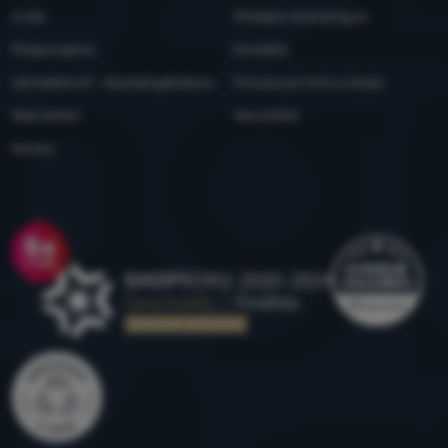
O nás
Predajne 4camping.sk
Podporujeme
Kontakty
Udržateľnosť - 4camping4nature
Ponuka pre firmy a kluby
Naši testeri
Newsletter
Kariéra
Ocenenie