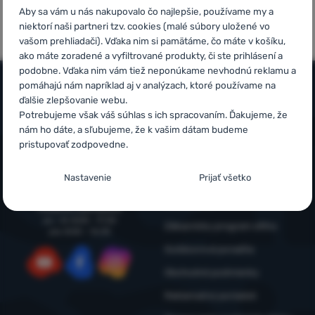
finalista
zákazníkmi
Aby sa vám u nás nakupovalo čo najlepšie, používame my a
Prihlásiť
ShopRoku
niektorí naši partneri tzv. cookies (malé súbory uložené vo
sa /
vašom prehliadači). Vďaka nim si pamätáme, čo máte v košíku,
registrovať
ako máte zoradené a vyfiltrované produkty, či ste prihlásení a
sa
podobne. Vďaka nim vám tiež neponúkame nevhodnú reklamu a
pomáhajú nám napríklad aj v analýzach, ktoré používame na
ďalšie zlepšovanie webu.
Všetko o nákupe
Potrebujeme však váš súhlas s ich spracovaním. Ďakujeme, že
nám ho dáte, a sľubujeme, že k vašim dátam budeme
Časté otázky
Infolinka
pristupovať zodpovedne.
Nákup, doprava, doručenie
+421 221 028 018
Nastavenie súhlasov s kategóriami
objednavky@4camping.sk
Nastavenie
Prijať všetko
Odstúpenie od zmluvy a vrátenie
cookies
Reklamácia
Poradíme a pomôžeme
Technické
Technické
-
bez týchto cookies náš web nebude fungovať
.
po - št: 8:00 - 17:30
Zákaznícky program eXtra
VŽDY AKTÍVNE
pia: 8:00 – 16:30
Outdoorová poradňa
Technické cookies umožňujú váš priechod nákupným košíkom,
Obchodné podmienky
Preferenčné a rozšírené funkcie
Preferenčné a rozšírené funkcie
-
aby ste nemuseli všetko
porovnávanie produktov a ďalšie nevyhnutné funkcie.
Viac
YouTube
Facebook
Instagram
nastavovať znova a aby ste sa s nami mohli spojiť napr.
Reklamačný poriadok
informácií
pomocou chatu
.