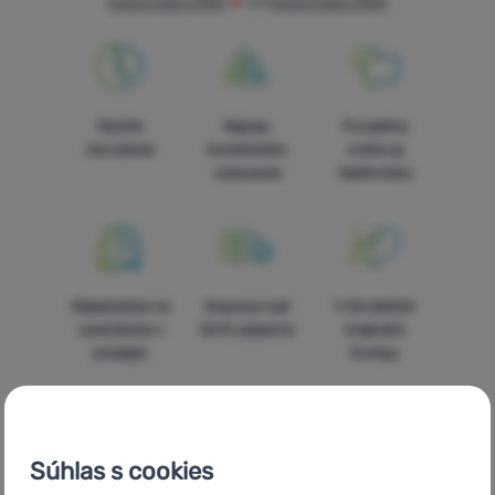
Essschalen MSR
CH
Essschalen MSR
Vybavenie
Jedlo
Lezenie
Rýchle
Najviac
Poradíme
Ultralight
doručenie
turistického
online aj
vybavenie
vybavenia
telefonicky
Aktivity
Značky
Klub
Objednávka na
Doprava nad
V štrnástich
eXtra
vyskúšanie v
54 € zadarmo
krajinách
predajni
Európy
Poradňa
Kontakty
Predajne
Súhlas s cookies
5x v rade
Overené