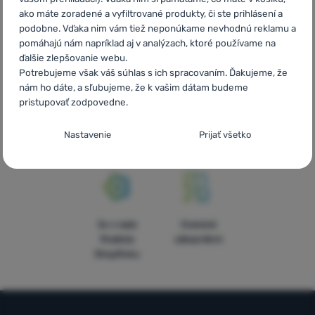
doručenie
turistického
online aj
ako máte zoradené a vyfiltrované produkty, či ste prihlásení a
vybavenia
telefonicky
podobne. Vďaka nim vám tiež neponúkame nevhodnú reklamu a
pomáhajú nám napríklad aj v analýzach, ktoré používame na
ďalšie zlepšovanie webu.
Potrebujeme však váš súhlas s ich spracovaním. Ďakujeme, že
nám ho dáte, a sľubujeme, že k vašim dátam budeme
pristupovať zodpovedne.
Objednávka na
Doprava nad
V štrnástich
vyskúšanie v
54 € zadarmo
krajinách
Nastavenie súhlasov s kategóriami
Nastavenie
Prijať všetko
predajni
Európy
cookies
Technické
Technické
-
bez týchto cookies náš web nebude fungovať
.
VŽDY AKTÍVNE
Technické cookies umožňujú váš priechod nákupným košíkom,
5x v rade
Overené
Preferenčné a rozšírené funkcie
Preferenčné a rozšírené funkcie
-
aby ste nemuseli všetko
porovnávanie produktov a ďalšie nevyhnutné funkcie.
Viac
finalista
zákazníkmi
nastavovať znova a aby ste sa s nami mohli spojiť napr.
informácií
ShopRoku
pomocou chatu
.
Povolené