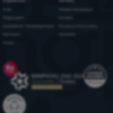
O spoločnosti
Kontakty
O nás
Predajne 4camping.sk
Podporujeme
Kontakty
Udržateľnosť - 4camping4nature
Ponuka pre firmy a kluby
Naši testeri
Newsletter
Kariéra
Ocenenie