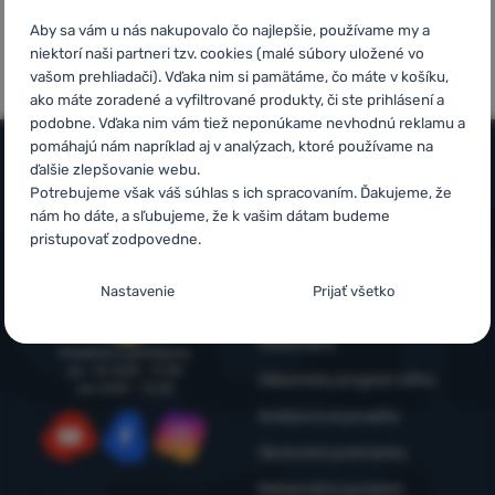
5x v rade
Overené
Prihlásiť
Aby sa vám u nás nakupovalo čo najlepšie, používame my a
finalista
zákazníkmi
sa /
niektorí naši partneri tzv. cookies (malé súbory uložené vo
ShopRoku
vašom prehliadači). Vďaka nim si pamätáme, čo máte v košíku,
registrovať
ako máte zoradené a vyfiltrované produkty, či ste prihlásení a
sa
podobne. Vďaka nim vám tiež neponúkame nevhodnú reklamu a
pomáhajú nám napríklad aj v analýzach, ktoré používame na
ďalšie zlepšovanie webu.
Potrebujeme však váš súhlas s ich spracovaním. Ďakujeme, že
Všetko o nákupe
nám ho dáte, a sľubujeme, že k vašim dátam budeme
Časté otázky
pristupovať zodpovedne.
Infolinka
Nákup, doprava, doručenie
+421 221 028 018
Nastavenie súhlasov s kategóriami
Nastavenie
Prijať všetko
objednavky@4camping.sk
cookies
Odstúpenie od zmluvy a vrátenie
Reklamácia
Technické
Technické
-
bez týchto cookies náš web nebude fungovať
.
Poradíme a pomôžeme
po - št: 8:00 - 17:30
VŽDY AKTÍVNE
Zákaznícky program eXtra
pia: 8:00 – 16:30
Outdoorová poradňa
Technické cookies umožňujú váš priechod nákupným košíkom,
Preferenčné a rozšírené funkcie
Obchodné podmienky
Preferenčné a rozšírené funkcie
-
aby ste nemuseli všetko
porovnávanie produktov a ďalšie nevyhnutné funkcie.
Viac
YouTube
Facebook
Instagram
nastavovať znova a aby ste sa s nami mohli spojiť napr.
informácií
Reklamačný poriadok