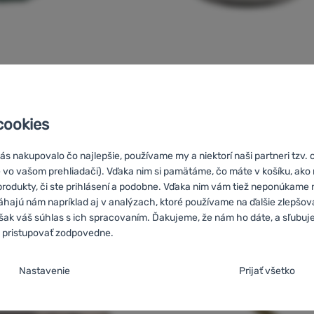
PANVICA
leat Cutting Board
Gerber
Compleat Saute 
cookies
s nakupovalo čo najlepšie, používame my a niektorí naši partneri tzv. 
144,16
€
 vo vašom prehliadači). Vďaka nim si pamätáme, čo máte v košíku, ak
129,90
€
da Gerber Compleat Cutting Board Set' na porovnanie
Pridať 'Panvica Gerber Co
 produkty, či ste prihlásení a podobne. Vďaka nim vám tiež neponúkam
hajú nám napríklad aj v analýzach, ktoré používame na ďalšie zlepšov
ak váš súhlas s ich spracovaním. Ďakujeme, že nám ho dáte, a sľubuj
pristupovať zodpovedne.
-10
%
e súhlasov s kategóriami cookies
Nastavenie
Prijať všetko
z týchto cookies náš web nebude fungovať
.
NE