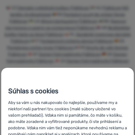
Prihlásiť
CZ
Dámské cyklistické kraťasy Fjällräven
HU
Fjällräven Női
sa /
biciklis rövidnadrágok
RO
Pantaloni scurți de ciclism femei
Fjällräven
UA
Жіночі велошорти Fjällräven
BG
Дамски
registrovať
панталони и шорти за колоездене Fjällräven
HR
Biciklističke
sa
kratke hlače za žene Fjällräven
PL
Spodenki rowerowe damskie
Fjällräven
IT
Pantaloncini ciclismo donna Fjällräven
ES
Pantalones cortos mujer Fjällräven
FR
Shorts de vélo femme
Fjällräven
AT
Damen Fahrradshorts Fjällräven
DE
Damen
Fahrradshorts Fjällräven
CH
Damen Fahrradshorts Fjällräven
Súhlas s cookies
Rýchle
Najviac
Poradíme
doručenie
turistického
online aj
Aby sa vám u nás nakupovalo čo najlepšie, používame my a
vybavenia
telefonicky
niektorí naši partneri tzv. cookies (malé súbory uložené vo
vašom prehliadači). Vďaka nim si pamätáme, čo máte v košíku,
ako máte zoradené a vyfiltrované produkty, či ste prihlásení a
podobne. Vďaka nim vám tiež neponúkame nevhodnú reklamu a
pomáhajú nám napríklad aj v analýzach, ktoré používame na