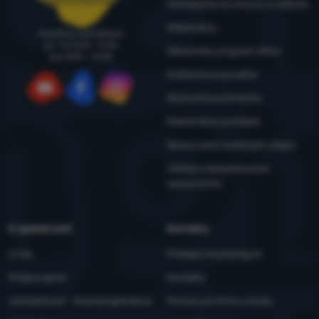
Odstúpenie od zmluvy a vrátenie
Reklamácia
Poradíme a pomôžeme
po - št: 8:00 - 17:30
Zákaznícky program eXtra
pia: 8:00 – 16:30
Outdoorová poradňa
Obchodné podmienky
YouTube
Facebook
Instagram
Reklamačný poriadok
Spracovanie osobných údajov
Údržba a bezpečnostné
upozornenia
O spoločnosti
Kontakty
O nás
Predajne 4camping.sk
Podporujeme
Kontakty
Udržateľnosť - 4camping4nature
Ponuka pre firmy a kluby