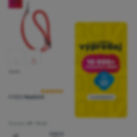
-20
%
ŠNÚRA
Hodnotenie zákazníkov
FIXED
NeckUni
Rozmery:
40 - 76 cm
9,83
€