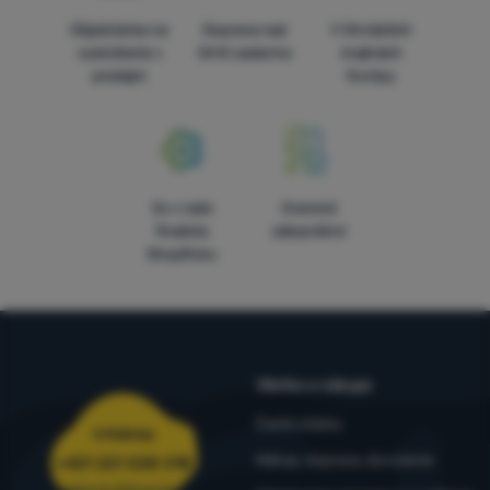
Objednávka na
Doprava nad
V štrnástich
vyskúšanie v
54 € zadarmo
krajinách
predajni
Európy
5x v rade
Overené
finalista
zákazníkmi
ShopRoku
Všetko o nákupe
Časté otázky
Infolinka
Nákup, doprava, doručenie
+421 221 028 018
objednavky@4camping.sk