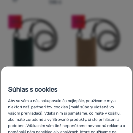
7,90
€
Pridať 'Šnúra FIXED NeckUni' na porovnanie
-41
%
-41
%
Súhlas s cookies
OBAL NA MOBIL
OBAL NA MOBIL
FIXED
Verona
FIXED
Verona
Aby sa vám u nás nakupovalo čo najlepšie, používame my a
niektorí naši partneri tzv. cookies (malé súbory uložené vo
Rozmery:
11 x 18 cm
Rozmery:
11 x 18 cm
vašom prehliadači). Vďaka nim si pamätáme, čo máte v košíku,
23,65
€
23,65
€
ako máte zoradené a vyfiltrované produkty, či ste prihlásení a
13,90
€
13,90
€
Pridať 'Obal na mobil FIXED Verona' na porovnanie
Pridať 'Obal na mobil FIX
podobne. Vďaka nim vám tiež neponúkame nevhodnú reklamu a
pomáhajú nám napríklad aj v analýzach, ktoré používame na