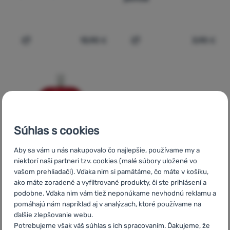
13,90
€
3,90
€
Pridať 'Hotové jedlo Expres menu Španielsky vtáčik' na 
Pridať 'Polievka Expres me
Súhlas s cookies
Aby sa vám u nás nakupovalo čo najlepšie, používame my a
niektorí naši partneri tzv. cookies (malé súbory uložené vo
vašom prehliadači). Vďaka nim si pamätáme, čo máte v košíku,
ako máte zoradené a vyfiltrované produkty, či ste prihlásení a
JEDLO NA CESTY
Hodnotenie zákazníkov
podobne. Vďaka nim vám tiež neponúkame nevhodnú reklamu a
pomáhajú nám napríklad aj v analýzach, ktoré používame na
ďalšie zlepšovanie webu.
Expres menu
Mls
Potrebujeme však váš súhlas s ich spracovaním. Ďakujeme, že