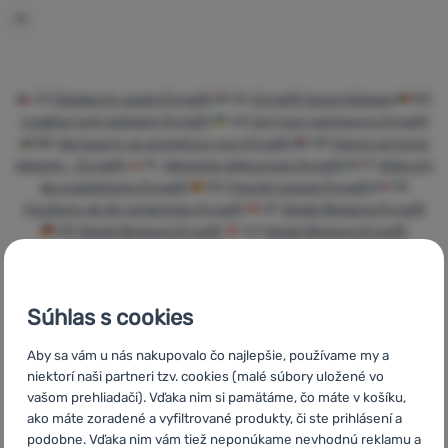
Prihlásiť
sa /
registrovať
sa
CZ
Skialpové vázání Dynafit
HU
Dynafit túrasí kötések
RO
Legături schi alpinism Dynafit
UA
Скітурні кріплення Dynafit
BG
Автомати за алпийски ски Dynafit
HR
Vezovi za turno
skijanje - Dynafit
PL
Wiązania skitourowe Dynafit
IT
Attacchi
da scialpinismo Dynafit
ES
Fijación esquís Dynafit
FR
Fixations ski de randonnée Dynafit
AT
Skialp Bindung Dynafit
DE
Skialp Bindung Dynafit
CH
Skialp Bindung Dynafit
Súhlas s cookies
Rýchle
Najviac
Poradíme
Aby sa vám u nás nakupovalo čo najlepšie, používame my a
doručenie
turistického
online aj
niektorí naši partneri tzv. cookies (malé súbory uložené vo
vybavenia
telefonicky
vašom prehliadači). Vďaka nim si pamätáme, čo máte v košíku,
ako máte zoradené a vyfiltrované produkty, či ste prihlásení a
podobne. Vďaka nim vám tiež neponúkame nevhodnú reklamu a