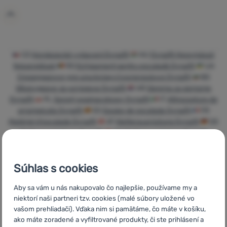
Prihlásiť
sa /
registrovať
sa
CZ
Horolezecké vybavení Dynafit
HU
Dynafit Hegymászó
felszerelések
RO
Echipament pentru escaladă Dynafit
UA
Cпорядження для альпінізму/скелелазіння Dynafit
BG
Оборудване за катерене Dynafit
HR
Oprema za penjanje
Dynafit
PL
Sprzęt wspinaczkowy Dynafit
IT
Attrezzatura da
arrampicata Dynafit
ES
Equipo de escalada Dynafit
FR
Matériel d'escalade Dynafit
AT
Kletterausrüstung Dynafit
DE
Kletterausrüstung Dynafit
CH
Kletterausrüstung Dynafit
Súhlas s cookies
Aby sa vám u nás nakupovalo čo najlepšie, používame my a
Rýchle
Najviac
Poradíme
niektorí naši partneri tzv. cookies (malé súbory uložené vo
doručenie
turistického
online aj
vašom prehliadači). Vďaka nim si pamätáme, čo máte v košíku,
vybavenia
telefonicky
ako máte zoradené a vyfiltrované produkty, či ste prihlásení a