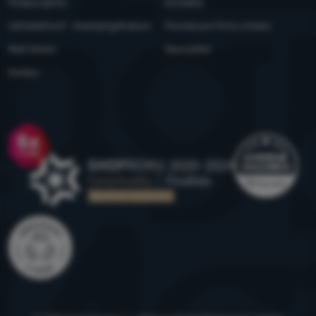
Podporujeme
Kontakty
Udržateľnosť - 4camping4nature
Ponuka pre firmy a kluby
Naši testeri
Newsletter
Kariéra
Ocenenie