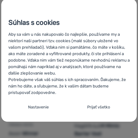
Súhlas s cookies
75,00
€
61,90
€
Aby sa vám u nás nakupovalo čo najlepšie, používame my a
Pridať 'Pánska vesta Trimm Zen Vest' na porovnanie
niektorí naši partneri tzv. cookies (malé súbory uložené vo
vašom prehliadači). Vďaka nim si pamätáme, čo máte v košíku,
Novinka
ako máte zoradené a vyfiltrované produkty, či ste prihlásení a
podobne. Vďaka nim vám tiež neponúkame nevhodnú reklamu a
-25
%
pomáhajú nám napríklad aj v analýzach, ktoré používame na
ďalšie zlepšovanie webu.
Potrebujeme však váš súhlas s ich spracovaním. Ďakujeme, že
nám ho dáte, a sľubujeme, že k vašim dátam budeme
pristupovať zodpovedne.
Nastavenie súhlasov s kategóriami
Nastavenie
Prijať všetko
cookies
PÁNSKA VESTA
Technické
Technické
-
bez týchto cookies náš web nebude fungovať
.
Haglöfs
L.I.M Mimic
PÁNSKA VESTA
VŽDY AKTÍVNE
Axon
Winner
Barrier Vest