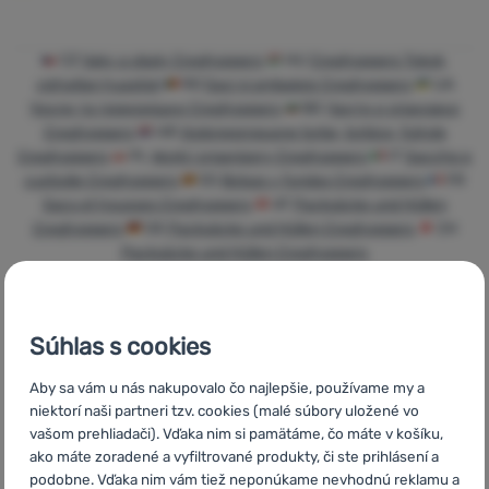
Prihlásiť
sa /
CZ
Vaky a obaly Craghoppers
HU
Craghoppers Tokok,
registrovať
vízhatlan huzatok
RO
Saci și ambalaje Craghoppers
UA
sa
Чохли та гермомішки Craghoppers
BG
Чанти и опаковки
Craghoppers
HR
Vodonepropusne torbe, torbice, futrole
Craghoppers
PL
Worki i organizery Craghoppers
IT
Sacche e
custodie Craghoppers
ES
Bolsas y fundas Craghoppers
FR
Sacs et housses Craghoppers
AT
Packsäcke und Hüllen
Craghoppers
DE
Packsäcke und Hüllen Craghoppers
CH
Packsäcke und Hüllen Craghoppers
Súhlas s cookies
Rýchle
Najviac
Poradíme
Aby sa vám u nás nakupovalo čo najlepšie, používame my a
doručenie
turistického
online aj
niektorí naši partneri tzv. cookies (malé súbory uložené vo
vybavenia
telefonicky
vašom prehliadači). Vďaka nim si pamätáme, čo máte v košíku,
ako máte zoradené a vyfiltrované produkty, či ste prihlásení a
podobne. Vďaka nim vám tiež neponúkame nevhodnú reklamu a