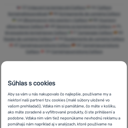
Prihlásiť
CZ
Vybavení na kempování Cattara
HU
Cattara
sa /
Kempingfelszerelések
RO
Echipamente de camping Cattara
UA
Обладнання для кемпінгу Cattara
BG
Къмпинг
registrovať
оборудване Cattara
HR
Oprema za kampiranje Cattara
PL
sa
Wyposażenie kempingowe Cattara
IT
Campeggio Cattara
ES
Equipo de camping Cattara
FR
Équipements de camping Cattara
AT
Campingausrüstung Cattara
DE
Campingausrüstung
Cattara
CH
Campingausrüstung Cattara
Súhlas s cookies
Rýchle
Najviac
Poradíme
doručenie
turistického
online aj
Aby sa vám u nás nakupovalo čo najlepšie, používame my a
vybavenia
telefonicky
niektorí naši partneri tzv. cookies (malé súbory uložené vo
vašom prehliadači). Vďaka nim si pamätáme, čo máte v košíku,
ako máte zoradené a vyfiltrované produkty, či ste prihlásení a
podobne. Vďaka nim vám tiež neponúkame nevhodnú reklamu a
pomáhajú nám napríklad aj v analýzach, ktoré používame na