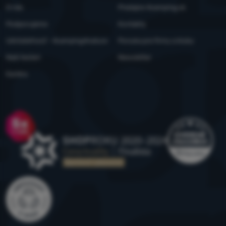
O nás
Predajne 4camping.sk
Podporujeme
Kontakty
Udržateľnosť - 4camping4nature
Ponuka pre firmy a kluby
Naši testeri
Newsletter
Kariéra
Ocenenie