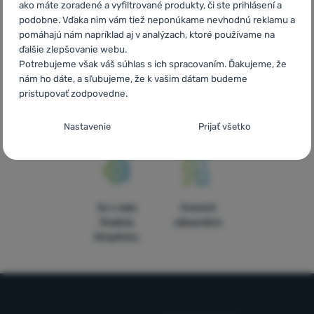
ako máte zoradené a vyfiltrované produkty, či ste prihlásení a
vybavenia
telefonicky
podobne. Vďaka nim vám tiež neponúkame nevhodnú reklamu a
pomáhajú nám napríklad aj v analýzach, ktoré používame na
ďalšie zlepšovanie webu.
Potrebujeme však váš súhlas s ich spracovaním. Ďakujeme, že
nám ho dáte, a sľubujeme, že k vašim dátam budeme
pristupovať zodpovedne.
Objednávka na
Doprava nad
V štrnástich
vyskúšanie v
54 € zadarmo
krajinách
Nastavenie súhlasov s kategóriami
predajni
Európy
Nastavenie
Prijať všetko
cookies
Technické
Technické
-
bez týchto cookies náš web nebude fungovať
.
VŽDY AKTÍVNE
5x v rade
Overené
Technické cookies umožňujú váš priechod nákupným košíkom,
finalista
zákazníkmi
Preferenčné a rozšírené funkcie
Preferenčné a rozšírené funkcie
-
aby ste nemuseli všetko
porovnávanie produktov a ďalšie nevyhnutné funkcie.
Viac
ShopRoku
nastavovať znova a aby ste sa s nami mohli spojiť napr.
informácií
pomocou chatu
.
Povolené