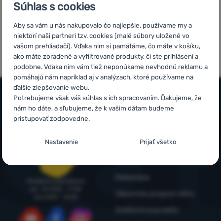
Súhlas s cookies
Prihlásiť
sa /
Aby sa vám u nás nakupovalo čo najlepšie, používame my a
5x v rade
Overené
registrovať
niektorí naši partneri tzv. cookies (malé súbory uložené vo
finalista
zákazníkmi
vašom prehliadači). Vďaka nim si pamätáme, čo máte v košíku,
sa
ShopRoku
ako máte zoradené a vyfiltrované produkty, či ste prihlásení a
podobne. Vďaka nim vám tiež neponúkame nevhodnú reklamu a
pomáhajú nám napríklad aj v analýzach, ktoré používame na
ďalšie zlepšovanie webu.
Potrebujeme však váš súhlas s ich spracovaním. Ďakujeme, že
nám ho dáte, a sľubujeme, že k vašim dátam budeme
Všetko o nákupe
pristupovať zodpovedne.
Časté otázky
Infolinka
Nastavenie súhlasov s kategóriami
Nastavenie
Prijať všetko
Nákup, doprava, doručenie
+421 221 028 018
cookies
objednavky@4camping.sk
Odstúpenie od zmluvy a vrátenie
Technické
Technické
-
bez týchto cookies náš web nebude fungovať
.
Reklamácia
VŽDY AKTÍVNE
Poradíme a pomôžeme
po - št: 8:00 - 17:30
Zákaznícky program eXtra
pia: 8:00 – 16:30
Technické cookies umožňujú váš priechod nákupným košíkom,
Outdoorová poradňa
Preferenčné a rozšírené funkcie
Preferenčné a rozšírené funkcie
-
aby ste nemuseli všetko
porovnávanie produktov a ďalšie nevyhnutné funkcie.
Viac