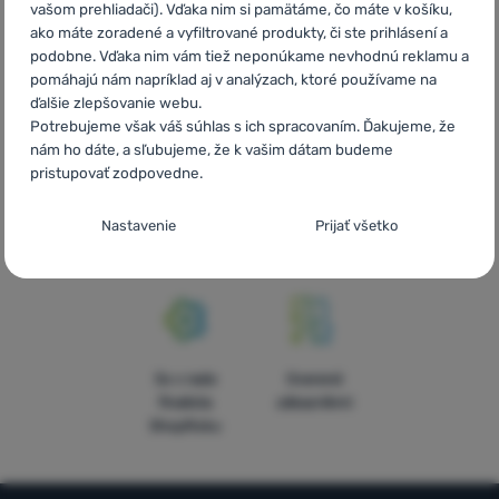
vašom prehliadači). Vďaka nim si pamätáme, čo máte v košíku,
Rýchle
Najviac
Poradíme
ako máte zoradené a vyfiltrované produkty, či ste prihlásení a
doručenie
turistického
online aj
podobne. Vďaka nim vám tiež neponúkame nevhodnú reklamu a
vybavenia
telefonicky
pomáhajú nám napríklad aj v analýzach, ktoré používame na
ďalšie zlepšovanie webu.
Potrebujeme však váš súhlas s ich spracovaním. Ďakujeme, že
nám ho dáte, a sľubujeme, že k vašim dátam budeme
pristupovať zodpovedne.
Objednávka na
Doprava nad
V štrnástich
Nastavenie súhlasov s kategóriami
vyskúšanie v
54 € zadarmo
krajinách
Nastavenie
Prijať všetko
cookies
predajni
Európy
Technické
Technické
-
bez týchto cookies náš web nebude fungovať
.
VŽDY AKTÍVNE
Technické cookies umožňujú váš priechod nákupným košíkom,
5x v rade
Overené
Preferenčné a rozšírené funkcie
Preferenčné a rozšírené funkcie
-
aby ste nemuseli všetko
porovnávanie produktov a ďalšie nevyhnutné funkcie.
Viac
finalista
zákazníkmi
nastavovať znova a aby ste sa s nami mohli spojiť napr.
informácií
ShopRoku
pomocou chatu
.
Povolené