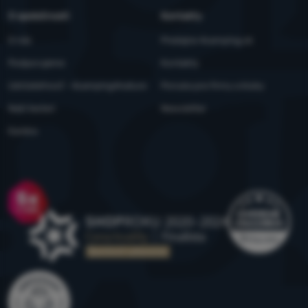
O spoločnosti
Kontakty
O nás
Predajne 4camping.sk
Podporujeme
Kontakty
Udržateľnosť - 4camping4nature
Ponuka pre firmy a kluby
Naši testeri
Newsletter
Kariéra
Ocenenie