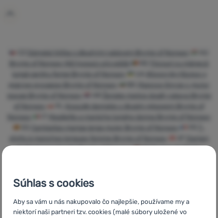
Prihlásiť
sa /
registrovať
sa
CZ
Dámská trička s dlouhým rukávem Brynje of Norway
HU
Brynje of Norway Női hosszú ujjú pólók
RO
Tricouri cu mânecă
lungă pentru femei Brynje of Norway
UA
Жіночі футболки з
довгим рукавом Brynje of Norway
BG
Дамски блузи с дълъг
ръкав Brynje of Norway
HR
Ženske majice dugih rukava Brynje
of Norway
PL
Koszulki damskie z długim rękawem Brynje of
Norway
IT
Magliette a maniche lunghe donna Brynje of Norway
ES
Camisetas manga larga mujer Brynje of Norway
FR
T-
shirts à manches longues femme Brynje of Norway
AT
Damen
T-Shirts langärmlig Brynje of Norway
DE
Damen T-Shirts
langärmlig Brynje of Norway
CH
Damen T-Shirts langärmlig
Brynje of Norway
Súhlas s cookies
Aby sa vám u nás nakupovalo čo najlepšie, používame my a
niektorí naši partneri tzv. cookies (malé súbory uložené vo