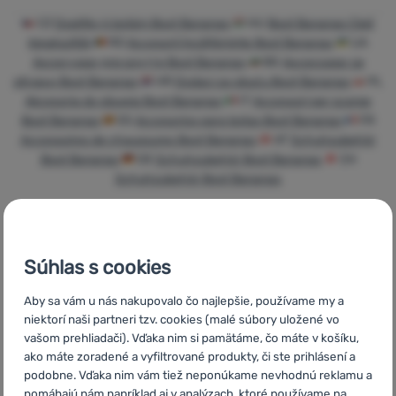
Prihlásiť
CZ
Doplňky k botám Boot Bananas
HU
Boot Bananas Cipő
sa /
kiegészítők
RO
Accesorii încălțăminte Boot Bananas
UA
Аксесуари для взуття Boot Bananas
BG
Аксесоари за
registrovať
обувки Boot Bananas
HR
Dodaci za obuću Boot Bananas
PL
sa
Akcesoria do obuwia Boot Bananas
IT
Accessori per scarpe
Boot Bananas
ES
Accesorios para botas Boot Bananas
FR
Accessoires de chaussures Boot Bananas
AT
Schuhzubehör
Boot Bananas
DE
Schuhzubehör Boot Bananas
CH
Schuhzubehör Boot Bananas
Súhlas s cookies
Rýchle
Najviac
Poradíme
doručenie
turistického
online aj
Aby sa vám u nás nakupovalo čo najlepšie, používame my a
vybavenia
telefonicky
niektorí naši partneri tzv. cookies (malé súbory uložené vo
vašom prehliadači). Vďaka nim si pamätáme, čo máte v košíku,
ako máte zoradené a vyfiltrované produkty, či ste prihlásení a
podobne. Vďaka nim vám tiež neponúkame nevhodnú reklamu a
pomáhajú nám napríklad aj v analýzach, ktoré používame na