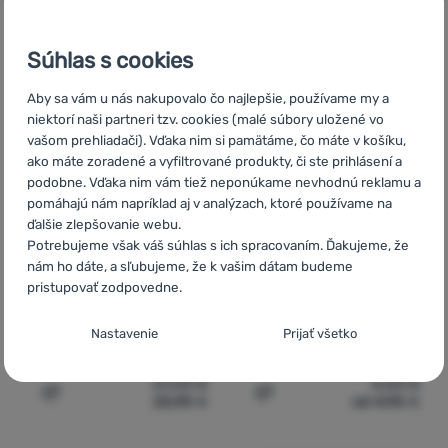
Súhlas s cookies
Aby sa vám u nás nakupovalo čo najlepšie, používame my a
niektorí naši partneri tzv. cookies (malé súbory uložené vo
vašom prehliadači). Vďaka nim si pamätáme, čo máte v košíku,
ako máte zoradené a vyfiltrované produkty, či ste prihlásení a
DETSKÉ CYKLISTICKÉ RUKAVICE
Hodnotenie zá
podobne. Vďaka nim vám tiež neponúkame nevhodnú reklamu a
pomáhajú nám napríklad aj v analýzach, ktoré používame na
DETSKÁ BUNDA
Hodnotenie zákazníkov
ďalšie zlepšovanie webu.
Potrebujeme však váš súhlas s ich spracovaním. Ďakujeme, že
Axon
204
nám ho dáte, a sľubujeme, že k vašim dátam budeme
Axon
Nanook Jr
pristupovať zodpovedne.
Nastavenie súhlasov s kategóriami
Nastavenie
Prijať všetko
cookies
27,00
€
5,00
€
Technické
Technické
-
bez týchto cookies náš web nebude fungovať
.
23,90
€
od 4,90
€
Pridať 'Detská bunda Axon Nanook Jr' na porovnanie
Pridať 'Detské cyklistické
VŽDY AKTÍVNE