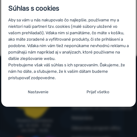
Súhlas s cookies
Prihlásiť
sa /
Aby sa vám u nás nakupovalo čo najlepšie, používame my a
registrovať
niektorí naši partneri tzv. cookies (malé súbory uložené vo
5x v rade
Overené
sa
vašom prehliadači). Vďaka nim si pamätáme, čo máte v košíku,
finalista
zákazníkmi
ako máte zoradené a vyfiltrované produkty, či ste prihlásení a
ShopRoku
podobne. Vďaka nim vám tiež neponúkame nevhodnú reklamu a
pomáhajú nám napríklad aj v analýzach, ktoré používame na
ďalšie zlepšovanie webu.
Potrebujeme však váš súhlas s ich spracovaním. Ďakujeme, že
nám ho dáte, a sľubujeme, že k vašim dátam budeme
Všetko o nákupe
pristupovať zodpovedne.
Časté otázky
Nastavenie súhlasov s kategóriami
Infolinka
Nastavenie
Prijať všetko
cookies
Nákup, doprava, doručenie
+421 221 028 018
objednavky@4camping.sk
Odstúpenie od zmluvy a vrátenie
Technické
Technické
-
bez týchto cookies náš web nebude fungovať
.
VŽDY AKTÍVNE
Reklamácia
Poradíme a pomôžeme
po - št: 8:00 - 17:30
Zákaznícky program eXtra
pia: 8:00 – 16:30
Technické cookies umožňujú váš priechod nákupným košíkom,