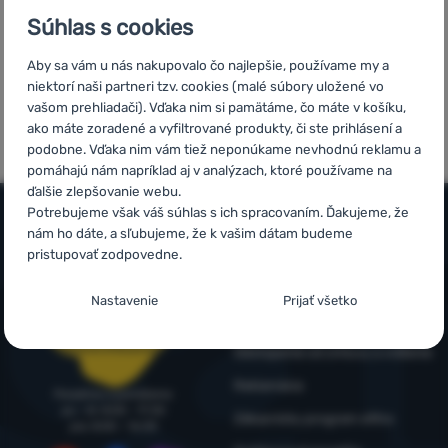
Súhlas s cookies
Prihlásiť
sa /
Aby sa vám u nás nakupovalo čo najlepšie, používame my a
registrovať
niektorí naši partneri tzv. cookies (malé súbory uložené vo
5x v rade
Overené
sa
vašom prehliadači). Vďaka nim si pamätáme, čo máte v košíku,
finalista
zákazníkmi
ako máte zoradené a vyfiltrované produkty, či ste prihlásení a
ShopRoku
podobne. Vďaka nim vám tiež neponúkame nevhodnú reklamu a
pomáhajú nám napríklad aj v analýzach, ktoré používame na
ďalšie zlepšovanie webu.
Potrebujeme však váš súhlas s ich spracovaním. Ďakujeme, že
nám ho dáte, a sľubujeme, že k vašim dátam budeme
Všetko o nákupe
pristupovať zodpovedne.
Časté otázky
Nastavenie súhlasov s kategóriami
Infolinka
Nastavenie
Prijať všetko
cookies
Nákup, doprava, doručenie
+421 221 028 018
objednavky@4camping.sk
Odstúpenie od zmluvy a vrátenie
Technické
Technické
-
bez týchto cookies náš web nebude fungovať
.
VŽDY AKTÍVNE
Reklamácia
Poradíme a pomôžeme
po - št: 8:00 - 17:30
Zákaznícky program eXtra
pia: 8:00 – 16:30
Technické cookies umožňujú váš priechod nákupným košíkom,