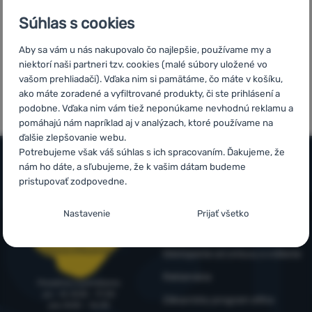
Prihlásiť
Súhlas s cookies
sa /
Aby sa vám u nás nakupovalo čo najlepšie, používame my a
registrovať
niektorí naši partneri tzv. cookies (malé súbory uložené vo
sa
5x v rade
Overené
vašom prehliadači). Vďaka nim si pamätáme, čo máte v košíku,
finalista
zákazníkmi
ako máte zoradené a vyfiltrované produkty, či ste prihlásení a
ShopRoku
podobne. Vďaka nim vám tiež neponúkame nevhodnú reklamu a
pomáhajú nám napríklad aj v analýzach, ktoré používame na
ďalšie zlepšovanie webu.
Potrebujeme však váš súhlas s ich spracovaním. Ďakujeme, že
nám ho dáte, a sľubujeme, že k vašim dátam budeme
pristupovať zodpovedne.
Všetko o nákupe
Nastavenie súhlasov s kategóriami
Časté otázky
Nastavenie
Prijať všetko
Infolinka
cookies
Nákup, doprava, doručenie
+421 221 028 018
objednavky@4camping.sk
Technické
Technické
-
bez týchto cookies náš web nebude fungovať
.
Odstúpenie od zmluvy a vrátenie
VŽDY AKTÍVNE
Reklamácia
Poradíme a pomôžeme
po - št: 8:00 - 17:30
Zákaznícky program eXtra
Technické cookies umožňujú váš priechod nákupným košíkom,
pia: 8:00 – 16:30