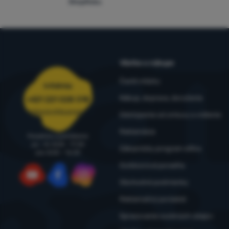
ShopRoku
Všetko o nákupe
Časté otázky
Infolinka
Nákup, doprava, doručenie
+421 221 028 018
objednavky@4camping.sk
Odstúpenie od zmluvy a vrátenie
Reklamácia
Poradíme a pomôžeme
po - št: 8:00 - 17:30
Zákaznícky program eXtra
pia: 8:00 – 16:30
Outdoorová poradňa
Obchodné podmienky
YouTube
Facebook
Instagram
Reklamačný poriadok
Spracovanie osobných údajov