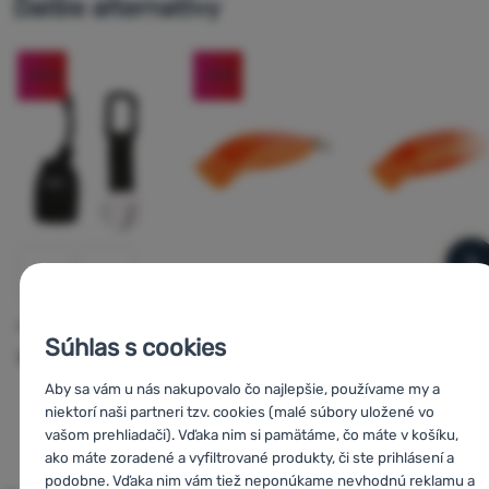
Ďalšie alternatívy
-52
%
-14
%
n
PÍŠŤALKA
PÍŠŤALKA
Lifesystems
Lifesystems
ROLNIČKA NA MEDVEDE
Súhlas s cookies
Warg
Fagaras
Hurricane
Safety Whistle
Whistle
Aby sa vám u nás nakupovalo čo najlepšie, používame my a
niektorí naši partneri tzv. cookies (malé súbory uložené vo
vašom prehliadači). Vďaka nim si pamätáme, čo máte v košíku,
10,22
€
5,70
€
5,2
4,90
€
4,90
€
4,9
ako máte zoradené a vyfiltrované produkty, či ste prihlásení a
Porovnať
Porovnať
Porovnať
podobne. Vďaka nim vám tiež neponúkame nevhodnú reklamu a