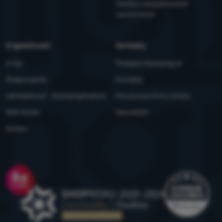
Údržba a bezpečnostné
upozornenia
O spoločnosti
Kontakty
O nás
Predajne 4camping.sk
Podporujeme
Kontakty
Udržateľnosť - 4camping4nature
Ponuka pre firmy a kluby
Naši testeri
Newsletter
Kariéra
Ocenenie