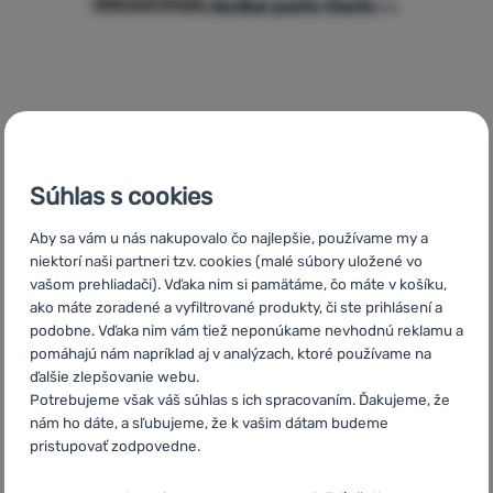
Veľkostná tabuľka palic Swix
Veľkostná tabuľka palico značky Swix.
Veľkostné tabuľky
Súhlas s cookies
Aby sa vám u nás nakupovalo čo najlepšie, používame my a
niektorí naši partneri tzv. cookies (malé súbory uložené vo
vašom prehliadači). Vďaka nim si pamätáme, čo máte v košíku,
Veľkostná tabuľka obuvi Aylla
Veľkostná tabuľka značky Aylla.
Veľkostné tabuľky
ako máte zoradené a vyfiltrované produkty, či ste prihlásení a
podobne. Vďaka nim vám tiež neponúkame nevhodnú reklamu a
pomáhajú nám napríklad aj v analýzach, ktoré používame na
ďalšie zlepšovanie webu.
Potrebujeme však váš súhlas s ich spracovaním. Ďakujeme, že
nám ho dáte, a sľubujeme, že k vašim dátam budeme
pristupovať zodpovedne.
Nastavenie súhlasov s kategóriami