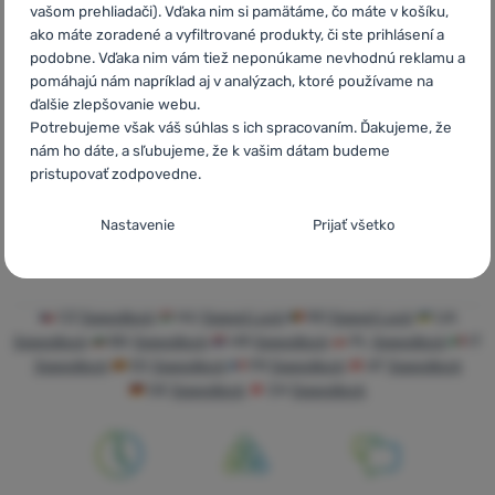
vašom prehliadači). Vďaka nim si pamätáme, čo máte v košíku,
ako máte zoradené a vyfiltrované produkty, či ste prihlásení a
SleepOn Technology
podobne. Vďaka nim vám tiež neponúkame nevhodnú reklamu a
Materiály a Technológie
pomáhajú nám napríklad aj v analýzach, ktoré používame na
ďalšie zlepšovanie webu.
Potrebujeme však váš súhlas s ich spracovaním. Ďakujeme, že
nám ho dáte, a sľubujeme, že k vašim dátam budeme
pristupovať zodpovedne.
Nastavenie súhlasov s kategóriami
Nastavenie
Prijať všetko
cookies
Technické
Technické
-
bez týchto cookies náš web nebude fungovať
.
VŽDY AKTÍVNE
CZ
Speedlock
HU
Speed Lock
RO
Speed Lock
UA
Speedlock
BG
Speedlock
HR
Speedlock
PL
Speedlock
IT
Speedlock
ES
Speedlock
FR
Speedlock
AT
Speedlock
Technické cookies umožňujú váš priechod nákupným košíkom,
Preferenčné a rozšírené funkcie
Preferenčné a rozšírené funkcie
-
aby ste nemuseli všetko
porovnávanie produktov a ďalšie nevyhnutné funkcie.
Viac
DE
Speedlock
CH
Speedlock
nastavovať znova a aby ste sa s nami mohli spojiť napr.
informácií
pomocou chatu
.
Povolené