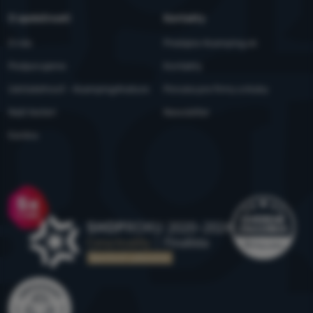
O spoločnosti
Kontakty
O nás
Predajne 4camping.sk
Podporujeme
Kontakty
Udržateľnosť - 4camping4nature
Ponuka pre firmy a kluby
Naši testeri
Newsletter
Kariéra
Ocenenie