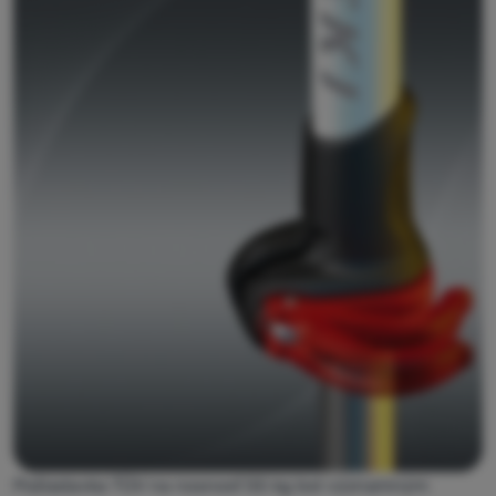
Vybavenie
Jedlo
Lezenie
Ultralight
vybavenie
Aktivity
Značky
Klub
eXtra
Poradňa
Kontakty
Predajne
Požiadavka TÜV na nosnosť 55 kg bol významným