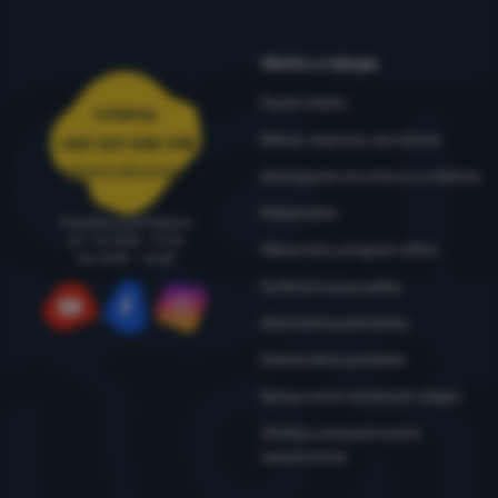
Všetko o nákupe
Časté otázky
Infolinka
Nákup, doprava, doručenie
+421 221 028 018
objednavky@4camping.sk
Odstúpenie od zmluvy a vrátenie
Reklamácia
Poradíme a pomôžeme
po - št: 8:00 - 17:30
Zákaznícky program eXtra
pia: 8:00 – 16:30
Outdoorová poradňa
Obchodné podmienky
YouTube
Facebook
Instagram
Reklamačný poriadok
Spracovanie osobných údajov
Údržba a bezpečnostné
upozornenia