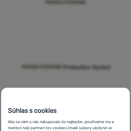
Merino Silk
Materiály a Technológie
UPF (Ultraviolet Protection Factor)
Materiály a Technológie
Súhlas s cookies
Aby sa vám u nás nakupovalo čo najlepšie, používame my a
niektorí naši partneri tzv. cookies (malé súbory uložené vo