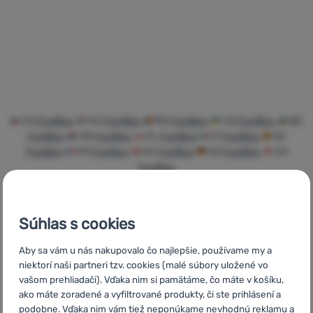
Prihlásiť
sa /
registrovať
sa
CZ
FootBox
HU
FootBox
RO
FootBox
UA
FootBox
BG
FootBox
HR
FootBox
PL
FootBox
IT
FootBox
ES
FootBox
FR
FootBox
AT
FootBox
DE
FootBox
CH
FootBox
Súhlas s cookies
Rýchle
Najviac
Poradíme
Aby sa vám u nás nakupovalo čo najlepšie, používame my a
doručenie
turistického
online aj
niektorí naši partneri tzv. cookies (malé súbory uložené vo
vybavenia
telefonicky
vašom prehliadači). Vďaka nim si pamätáme, čo máte v košíku,
ako máte zoradené a vyfiltrované produkty, či ste prihlásení a
podobne. Vďaka nim vám tiež neponúkame nevhodnú reklamu a