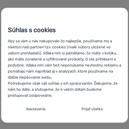
Súhlas s cookies
Aby sa vám u nás nakupovalo čo najlepšie, používame my a
niektorí naši partneri tzv. cookies (malé súbory uložené vo
CZ
Coleman Reax
HU
Coleman Reax
RO
Coleman Reax
vašom prehliadači). Vďaka nim si pamätáme, čo máte v košíku,
UA
Coleman Reax
BG
Coleman Reax
HR
Coleman Reax
ako máte zoradené a vyfiltrované produkty, či ste prihlásení a
PL
Coleman Reax
IT
Coleman Reax
ES
Coleman Reax
podobne. Vďaka nim vám tiež neponúkame nevhodnú reklamu a
FR
Coleman Reax
AT
Coleman Reax
DE
Coleman Reax
pomáhajú nám napríklad aj v analýzach, ktoré používame na
CH
Coleman Reax
ďalšie zlepšovanie webu.
Potrebujeme však váš súhlas s ich spracovaním. Ďakujeme, že
nám ho dáte, a sľubujeme, že k vašim dátam budeme
pristupovať zodpovedne.
Nastavenie súhlasov s kategóriami
Rýchle
Najviac
Poradíme
Nastavenie
Prijať všetko
doručenie
turistického
online aj
cookies
vybavenia
telefonicky
Technické
Technické
-
bez týchto cookies náš web nebude fungovať
.