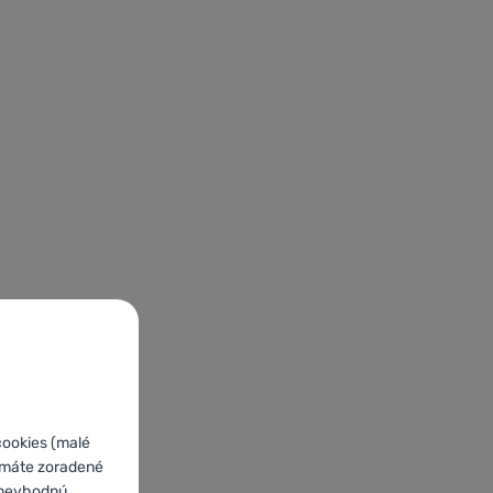
cookies (malé
o máte zoradené
e nevhodnú