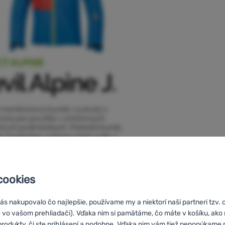
cookies
s nakupovalo čo najlepšie, používame my a niektorí naši partneri tzv. 
 vo vašom prehliadači). Vďaka nim si pamätáme, čo máte v košíku, ak
 produkty, či ste prihlásení a podobne. Vďaka nim vám tiež neponúkam