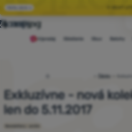
🌞 VEĽKÝ LE
Všetky akcie
🤫 MÁME - 10 % 
Výpredaj
Oblečenie
Obuv
Batohy
🌞 VEĽKÝ LE
4camping.sk
Články
Exkluzív
Exkluzívne - nová kole
len do 5.11.2017
Newslettery - archiv