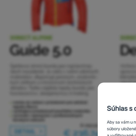
Súhlas s 
Aby sa vám u ná
súbory uložené
a vyfiltrované