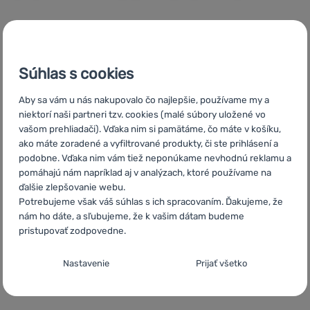
Súhlas s cookies
Aby sa vám u nás nakupovalo čo najlepšie, používame my a
niektorí naši partneri tzv. cookies (malé súbory uložené vo
vašom prehliadači). Vďaka nim si pamätáme, čo máte v košíku,
ako máte zoradené a vyfiltrované produkty, či ste prihlásení a
CZ
Jak vzniká Adventure Menu
BG
Как се произвежда
podobne. Vďaka nim vám tiež neponúkame nevhodnú reklamu a
Adventure Menu
PL
Jak powstaje Adventure Menu
AT
Wie
pomáhajú nám napríklad aj v analýzach, ktoré používame na
entsteht Adventure Menu
ďalšie zlepšovanie webu.
Potrebujeme však váš súhlas s ich spracovaním. Ďakujeme, že
nám ho dáte, a sľubujeme, že k vašim dátam budeme
pristupovať zodpovedne.
Nastavenie súhlasov s kategóriami
Rýchle
Najviac
Poradíme
Nastavenie
Prijať všetko
doručenie
turistického
online aj
cookies
vybavenia
telefonicky
Technické
Technické
-
bez týchto cookies náš web nebude fungovať
.