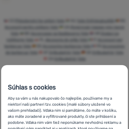
Prihlásiť
sa /
registrovať
CZ
Příslušenství ke grilům Yate
HU
Yate Grill kiegészítők
RO
Accesorii pentru grătare Yate
UA
Додаткові товари для гриля
sa
Yate
BG
Аксесоари за барбекюта Yate
HR
Dodaci za
roštiljanje Yate
PL
Akcesoria do grilla Yate
IT
Accessori per
barbecue Yate
ES
Accesorios barbacoa Yate
FR
Accessoires
de barbecue Yate
AT
Grillzubehör Yate
DE
Grillzubehör Yate
CH
Grillzubehör Yate
Súhlas s cookies
Rýchle
Najviac
Poradíme
doručenie
turistického
online aj
Aby sa vám u nás nakupovalo čo najlepšie, používame my a
vybavenia
telefonicky
niektorí naši partneri tzv. cookies (malé súbory uložené vo
vašom prehliadači). Vďaka nim si pamätáme, čo máte v košíku,
ako máte zoradené a vyfiltrované produkty, či ste prihlásení a
podobne. Vďaka nim vám tiež neponúkame nevhodnú reklamu a
pomáhajú nám napríklad aj v analýzach, ktoré používame na