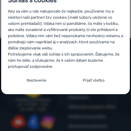
Súhlas s cookies
Prihlásiť
5x v rade
Overené
Aby sa vám u nás nakupovalo čo najlepšie, používame my a
sa /
finalista
zákazníkmi
niektorí naši partneri tzv. cookies (malé súbory uložené vo
registrovať
ShopRoku
vašom prehliadači). Vďaka nim si pamätáme, čo máte v košíku,
sa
ako máte zoradené a vyfiltrované produkty, či ste prihlásení a
podobne. Vďaka nim vám tiež neponúkame nevhodnú reklamu a
pomáhajú nám napríklad aj v analýzach, ktoré používame na
ďalšie zlepšovanie webu.
Potrebujeme však váš súhlas s ich spracovaním. Ďakujeme, že
Všetko o nákupe
nám ho dáte, a sľubujeme, že k vašim dátam budeme
pristupovať zodpovedne.
Časté otázky
Infolinka
Nastavenie súhlasov s kategóriami
Nákup, doprava, doručenie
+421 221 028 018
Nastavenie
Prijať všetko
cookies
objednavky@4camping.sk
Odstúpenie od zmluvy a vrátenie
Technické
Technické
-
bez týchto cookies náš web nebude fungovať
.
Reklamácia
Poradíme a pomôžeme
VŽDY AKTÍVNE
po - št: 8:00 - 17:30
Zákaznícky program eXtra
pia: 8:00 – 16:30
Outdoorová poradňa
Technické cookies umožňujú váš priechod nákupným košíkom,
Preferenčné a rozšírené funkcie
Preferenčné a rozšírené funkcie
-
aby ste nemuseli všetko
porovnávanie produktov a ďalšie nevyhnutné funkcie.
Viac
Obchodné podmienky
nastavovať znova a aby ste sa s nami mohli spojiť napr.
informácií