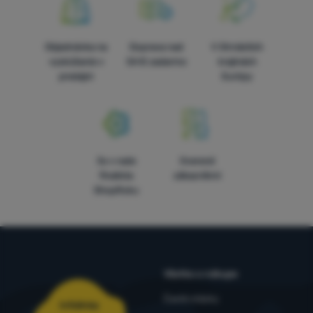
Objednávka na
Doprava nad
V štrnástich
vyskúšanie v
54 € zadarmo
krajinách
predajni
Európy
5x v rade
Overené
finalista
zákazníkmi
ShopRoku
Všetko o nákupe
Časté otázky
Infolinka