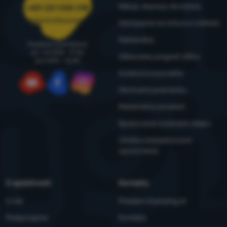
Nákup, doprava, doručenie
+421 221 028 018
objednavky@4camping.sk
Odstúpenie od zmluvy a vrátenie
Reklamácia
Poradíme a pomôžeme
po - št: 8:00 - 17:30
Zákaznícky program eXtra
pia: 8:00 – 16:30
Outdoorová poradňa
Obchodné podmienky
YouTube
Facebook
Instagram
Reklamačný poriadok
Spracovanie osobných údajov
Údržba a bezpečnostné
upozornenia
O spoločnosti
Kontakty
O nás
Predajne 4camping.sk
Podporujeme
Kontakty