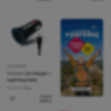
AUTOADAPTÉR
Swissten
Car Charger +
Lightning Cable
Hmotnosť:
35 g
9,44
€
8,90
€
Pridať 'Autoadaptér Swissten Car Charger + Lightning Ca