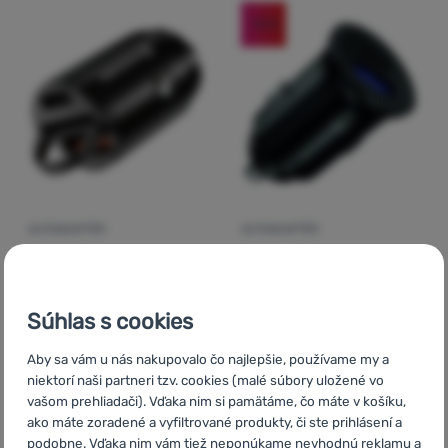
-12
%
AUTOADAPTÉR
AUTOADAPTÉR
Hodnotenie zákazníkov
Hodnotenie zá
Swissten
POWER
Swissten
Car Charger
DELIVERY USB-C +
Súhlas s cookies
30W
QUICK CHARGE 3.0
36W
Aby sa vám u nás nakupovalo čo najlepšie, používame my a
niektorí naši partneri tzv. cookies (malé súbory uložené vo
Hmotnosť:
34 g
vašom prehliadači). Vďaka nim si pamätáme, čo máte v košíku,
ako máte zoradené a vyfiltrované produkty, či ste prihlásení a
20,58
€
15,73
€
podobne. Vďaka nim vám tiež neponúkame nevhodnú reklamu a