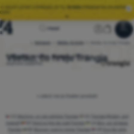
🌞 VEĽKÝ LETNÝ VÝPREDAJ JE TU.
10 000+
PRODUKTOV ZA AKČNÉ
CENY.
Všetky akcie
Úvodná
Užívateľská 
Košík
🤫 MÁME - 10 % NA VYBRANÉ VYBAVENIE DO KEMPU AJ NA TÚRU.
Hľadať
Menu
Prihlásiť sa
Košík
STAČÍ POUŽIŤ KÓD
OUT10
.
stránka
Kampane
Všetko, čo hreje
Všetko, čo hreje Trangia
4camping.sk
Výpredaj
🚚
ZRÝCHĽUJEME
DORUČENIE OBJEDNÁVOK! 📦
Všetko, čo hreje Trangia
Vyberajte z
modelov
skladom
.
Od 54 €
doprava zadarmo.
Oblečenie
🌞 VEĽKÝ LETNÝ VÝPREDAJ JE TU.
10 000+
PRODUKTOV ZA AKČNÉ
CENY.
Obuv
Batohy
Produkty
v sekcii nie je žiaden produkt
Spacáky
Karimatky
CZ
Všechno, co vás zahřeje Trangia
HU
Trangia Minden, ami
melegít
RO
Totul ce ține de cald Trangia
UA
Все, що зігріває
Stany
Trangia
BG
Всичко, което топли Trangia
HR
Sve što grije