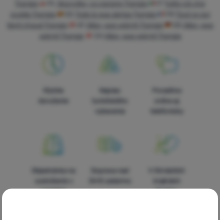
Vybavenie
Trangia
PL
Wszystko, co ogrzeje Trangia
IT
Tutto ciò che
scalda Trangia
ES
Todo lo que abriga Trangia
FR
Tout ce qui
Jedlo
tient chaud Trangia
AT
Alles, was wärmt Trangia
DE
Alles, was
wärmt Trangia
CH
Alles, was wärmt Trangia
Lezenie
Ultralight
vybavenie
Rýchle
Najviac
Poradíme
Aktivity
doručenie
turistického
online aj
Značky
vybavenia
telefonicky
Klub
eXtra
Poradňa
Objednávka na
Doprava nad
V štrnástich
Kontakty
vyskúšanie v
54 € zadarmo
krajinách
predajni
Európy
Predajne