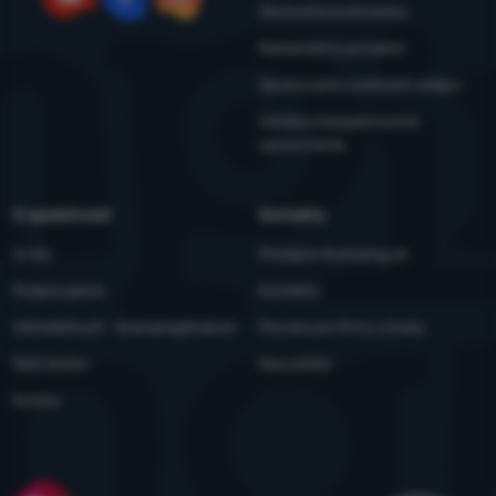
nastavovať znova a aby ste sa s nami mohli spojiť napr.
informácií
Obchodné podmienky
pomocou chatu
.
YouTube
Facebook
Instagram
Reklamačný poriadok
Povolené
Spracovanie osobných údajov
Vďaka týmto cookies vám prácu s naším webom dokážeme ešte
Údržba a bezpečnostné
Analytické
Analytické
-
aby sme vedeli, ako sa na webe správate, a mohli
spríjemniť. Dokážeme si zapamätať vaše nastavenia, môžu vám
upozornenia
náš web ďalej zlepšovať
.
pomôcť s vyplňovaním formulárov, umožnia nám zobraziť služby
Povolené
ako je chat a podobne.
Viac informácií
O spoločnosti
Kontakty
Tieto cookies nám umožňujú meranie výkonu nášho webu aj
O nás
Predajne 4camping.sk
Marketingové
Marketingové
-
aby sme vás nezaťažovali nevhodnou reklamou
.
našich reklamných kampaní. Ich pomocou určujeme počet
Podporujeme
Kontakty
Povolené
návštev a zdroje návštev našich internetových stránok. Dáta
získané pomocou týchto cookies spracúvame súhrnne a
Udržateľnosť - 4camping4nature
Ponuka pre firmy a kluby
anonymne, takže nie sme schopní identifikovať konkrétnych
Marketingové cookies používame my alebo naši partneri, aby
Naši testeri
Newsletter
používateľov nášho webu.
Viac informácií
sme vám mohli zobrazovať vhodný obsah alebo reklamy ako na
Kariéra
našich stránkach, tak aj na stránkach tretích strán.
Viac
informácií