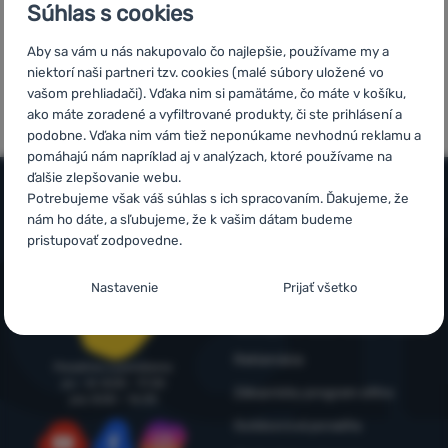
Súhlas s cookies
Prihlásiť
sa /
Aby sa vám u nás nakupovalo čo najlepšie, používame my a
5x v rade
Overené
registrovať
niektorí naši partneri tzv. cookies (malé súbory uložené vo
finalista
zákazníkmi
vašom prehliadači). Vďaka nim si pamätáme, čo máte v košíku,
sa
ShopRoku
ako máte zoradené a vyfiltrované produkty, či ste prihlásení a
podobne. Vďaka nim vám tiež neponúkame nevhodnú reklamu a
pomáhajú nám napríklad aj v analýzach, ktoré používame na
ďalšie zlepšovanie webu.
Potrebujeme však váš súhlas s ich spracovaním. Ďakujeme, že
nám ho dáte, a sľubujeme, že k vašim dátam budeme
Všetko o nákupe
pristupovať zodpovedne.
Časté otázky
Infolinka
Nastavenie súhlasov s kategóriami
Nastavenie
Prijať všetko
Nákup, doprava, doručenie
+421 221 028 018
cookies
objednavky@4camping.sk
Odstúpenie od zmluvy a vrátenie
Technické
Technické
-
bez týchto cookies náš web nebude fungovať
.
Reklamácia
VŽDY AKTÍVNE
Poradíme a pomôžeme
po - št: 8:00 - 17:30
Zákaznícky program eXtra
pia: 8:00 – 16:30
Technické cookies umožňujú váš priechod nákupným košíkom,
Outdoorová poradňa
Preferenčné a rozšírené funkcie
Preferenčné a rozšírené funkcie
-
aby ste nemuseli všetko
porovnávanie produktov a ďalšie nevyhnutné funkcie.
Viac